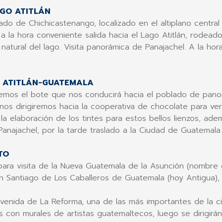
GO ATITLÁN
do de Chichicastenango, localizado en el altiplano centra
, a la hora conveniente salida hacia el Lago Atitlán, rodead
za natural del lago. Visita panorámica de Panajachel. A la h
O ATITLÁN-GUATEMALA
mos el bote que nos conducirá hacia el poblado de panor
o nos dirigiremos hacia la cooperativa de chocolate para ver
a elaboración de los tintes para estos bellos lienzos, ade
Panajachel, por la tarde traslado a la Ciudad de Guatemal
TO
para visita de la Nueva Guatemala de la Asunción (nombre 
n Santiago de Los Caballeros de Guatemala (hoy Antigua), 
a avenida de La Reforma, una de las más importantes de la 
 con murales de artistas guatemaltecos, luego se dirigirán