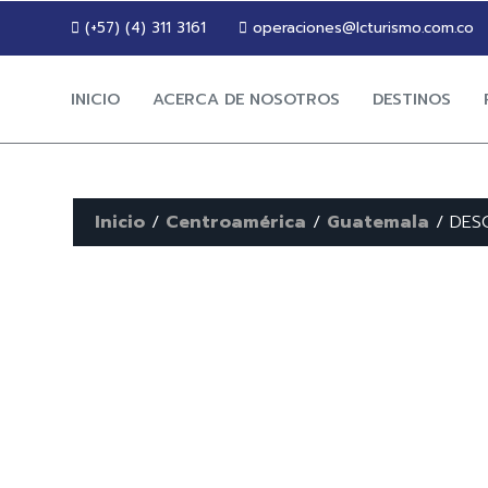
(+57) (4) 311 3161
operaciones@lcturismo.com.co
INICIO
ACERCA DE NOSOTROS
DESTINOS
Inicio
/
Centroamérica
/
Guatemala
/ DES