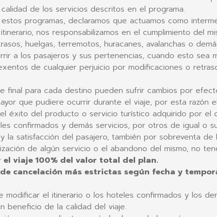
calidad de los servicios descritos en el programa.
 estos programas, declaramos que actuamos como intermed
itinerario, nos responsabilizamos en el cumplimiento del mi
trasos, huelgas, terremotos, huracanes, avalanchas o demá
rrir a los pasajeros y sus pertenencias, cuando esto sea 
entos de cualquier perjuicio por modificaciones o retras
nte final para cada destino pueden sufrir cambios por efec
ayor que pudiere ocurrir durante el viaje, por esta razón 
l éxito del producto o servicio turístico adquirido por el c
teles confirmados y demás servicios, por otros de igual o
 y la satisfacción del pasajero, también por sobreventa de
ilización de algún servicio o el abandono del mismo, no ten
 el viaje 100% del valor total del plan.
 de cancelación más estrictas según fecha y tempor
modificar el itinerario o los hoteles confirmados y los de
beneficio de la calidad del viaje.